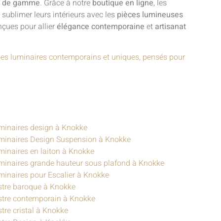
ut de gamme
. Grâce à notre
boutique en ligne
, les
sublimer leurs intérieurs avec les
pièces lumineuses
nçues pour allier
élégance contemporaine
et
artisanat
des luminaires contemporains et uniques, pensés pour
minaires design à Knokke
minaires Design Suspension à Knokke
minaires en laiton à Knokke
minaires grande hauteur sous plafond à Knokke
minaires pour Escalier à Knokke
stre baroque à Knokke
stre contemporain à Knokke
tre cristal à Knokke