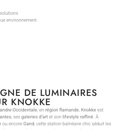
 solutions
que environnement.
IGNE DE LUMINAIRES
UR KNOKKE
landre-Occidentale
, en
région flamande
,
Knokke
est
gantes
, ses
galeries d’art
et son
lifestyle raffiné
. À
e
ou encore
Gand
, cette station balnéaire chic séduit les