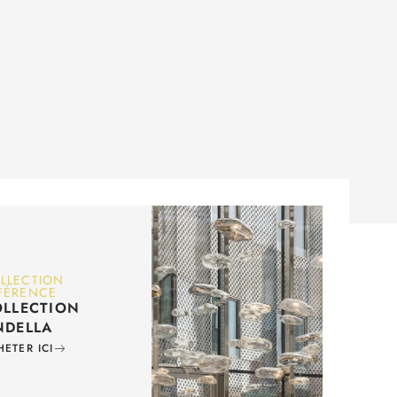
LLECTION
FÉRENCE
LLECTION
NDELLA
HETER ICI