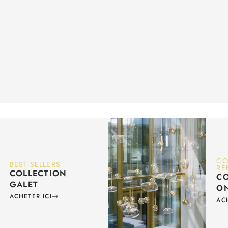
CO
BEST-SELLERS
RÉ
COLLECTION
CO
GALET
O
ACHETER ICI
AC