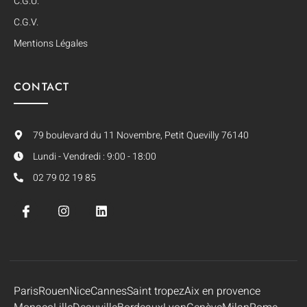
C.G.U.
C.G.V.
Mentions Légales
CONTACT
79 boulevard du 11 Novembre, Petit Quevilly 76140
Lundi - Vendredi : 9:00 - 18:00
02 79 02 19 85
Paris
Rouen
Nice
Cannes
Saint tropez
Aix en provence