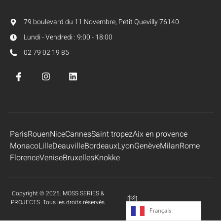
79 boulevard du 11 Novembre, Petit Quevilly 76140
Lundi - Vendredi : 9:00 - 18:00
02 79 02 19 85
Paris
Rouen
Nice
Cannes
Saint tropez
Aix en provence
Monaco
Lille
Deauville
Bordeaux
Lyon
Genève
Milan
Rome
Florence
Venise
Bruxelles
Knokke
Copyright © 2025. MOSS SERIES &
PROJECTS. Tous les droits réservés
Français