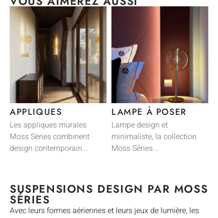
VOUS AIMEREZ AUSSI
APPLIQUES
LAMPE À POSER
F
Les appliques murales
Lampe design et
L
Moss Séries combinent
minimaliste, la collection
d
design contemporain...
Moss Séries...
SUSPENSIONS DESIGN PAR MOSS
SÉRIES
Avec leurs formes aériennes et leurs jeux de lumière, les