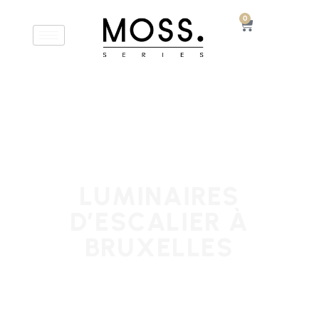
0
LUMINAIRES
D’ESCALIER À
BRUXELLES