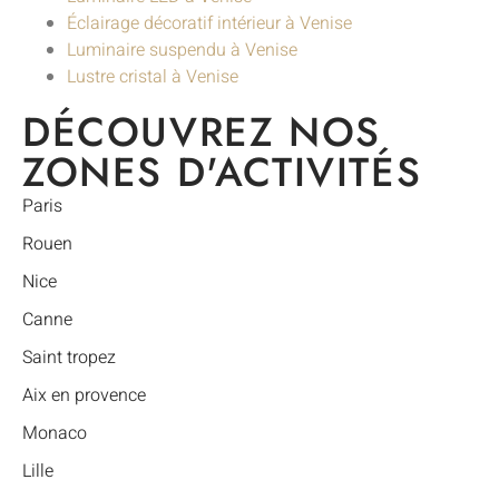
Éclairage décoratif intérieur à Venise
Luminaire suspendu à Venise
Lustre cristal à Venise
DÉCOUVREZ NOS
ZONES D'ACTIVITÉS
Paris
Rouen
Nice
Canne
Saint tropez
Aix en provence
Monaco
Lille