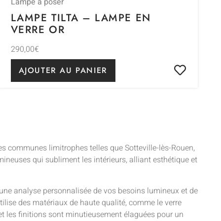
Lampe à poser
LAMPE TILTA – LAMPE EN
VERRE OR
290,00
€
AJOUTER AU PANIER
 les communes limitrophes telles que Sotteville-lès-Rouen,
ineuses qui subliment les intérieurs, alliant esthétique et
r une analyse personnalisée de vos besoins lumineux et de
utilise des matériaux de haute qualité, comme le verre
, et les finitions sont minutieusement élaguées pour un