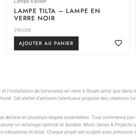
Lampe à poser
LAMPE TILTA – LAMPE EN
VERRE NOIR
290,00
€
AJOUTER AU PANIER
 et l’installation de luminaires en verre à Rouen ainsi que dans
horel. Cet atelier d’artisans talentueux propose des créations lum
n se décline en plusieurs étapes essentielles. Tout commence pa
 assurer un éclairage optimal et durable. Moss Series & Projects 
fois robustesse et éclat. Chaque projet est sculpté avec précision