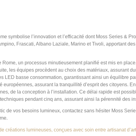
ome symbolise l’innovation et l’efficacité dont Moss Series & P
ino, Frascati, Albano Laziale, Marino et Tivoli, apportant de
e de Rome, un processus minutieusement planifié est mis en place
ite, les équipes procèdent au choix des matériaux, assurant dur
des LED basse consommation, garantissant ainsi un équilibre par
 européennes, assurant la tranquillité d’esprit des citoyens. E
, de la conception à l’installation. Ce délai rapide est possible
 techniques pendant cinq ans, assurant ainsi la pérennité des ins
stic de vos besoins lumineux, contactez sans hésiter Moss Seri
ome.
de créations lumineuses, conçues avec soin entre artisanat d’art