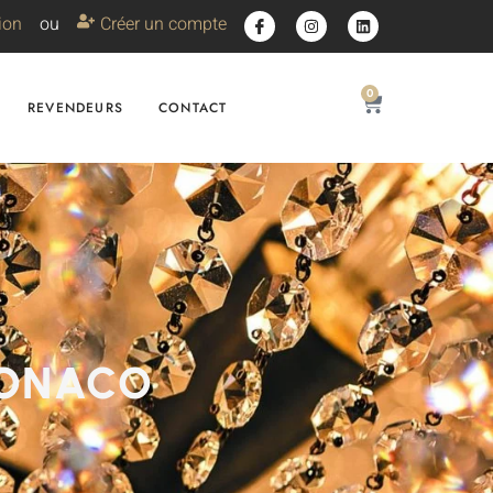
ion
ou
Créer un compte
0
REVENDEURS
CONTACT
MONACO