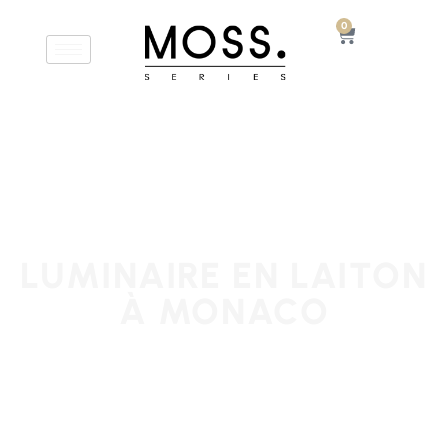
0
LUMINAIRE EN LAITON
À MONACO