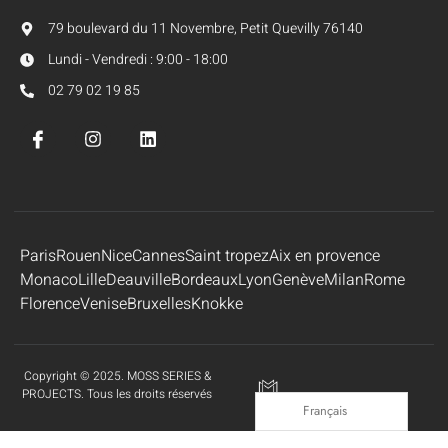
79 boulevard du 11 Novembre, Petit Quevilly 76140
Lundi - Vendredi : 9:00 - 18:00
02 79 02 19 85
Paris
Rouen
Nice
Cannes
Saint tropez
Aix en provence
Monaco
Lille
Deauville
Bordeaux
Lyon
Genève
Milan
Rome
Florence
Venise
Bruxelles
Knokke
Copyright © 2025. MOSS SERIES &
PROJECTS. Tous les droits réservés
Français