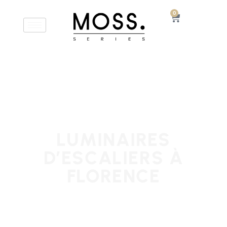
0
LUMINAIRES
D’ESCALIERS À
FLORENCE