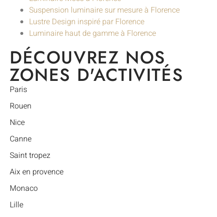
Suspension luminaire sur mesure à Florence
Lustre Design inspiré par Florence
Luminaire haut de gamme à Florence
DÉCOUVREZ NOS
ZONES D'ACTIVITÉS
Paris
Rouen
Nice
Canne
Saint tropez
Aix en provence
Monaco
Lille