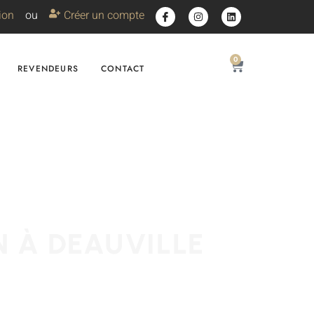
ion
ou
Créer un compte
0
REVENDEURS
CONTACT
N À DEAUVILLE