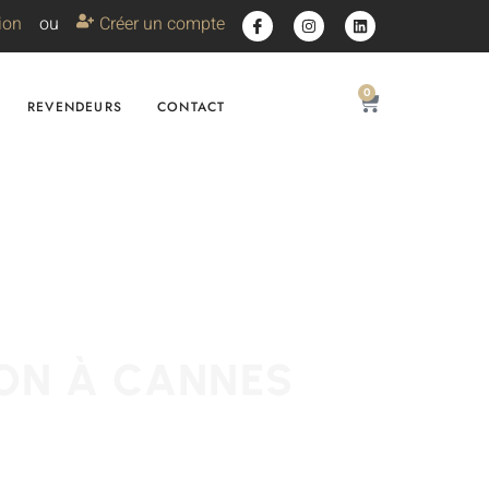
ion
ou
Créer un compte
0
REVENDEURS
CONTACT
ON À CANNES