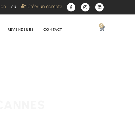
ion
ou
Créer un compte
0
REVENDEURS
CONTACT
 CANNES