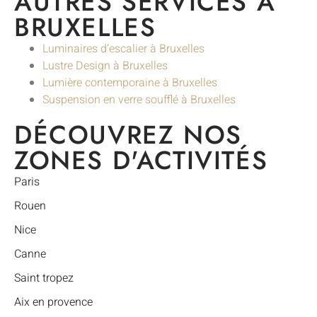
AUTRES SERVICES À
BRUXELLES
Luminaires d’escalier à Bruxelles
Lustre Design à Bruxelles
Lumière contemporaine à Bruxelles
Suspension en verre soufflé à Bruxelles
DÉCOUVREZ NOS
ZONES D'ACTIVITÉS
Paris
Rouen
Nice
Canne
Saint tropez
Aix en provence