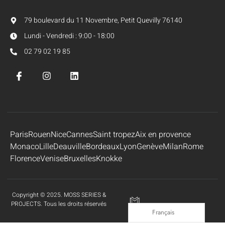
79 boulevard du 11 Novembre, Petit Quevilly 76140
Lundi - Vendredi : 9:00 - 18:00
02 79 02 19 85
Paris
Rouen
Nice
Cannes
Saint tropez
Aix en provence
Monaco
Lille
Deauville
Bordeaux
Lyon
Genève
Milan
Rome
Florence
Venise
Bruxelles
Knokke
Copyright © 2025. MOSS SERIES &
PROJECTS. Tous les droits réservés
Français