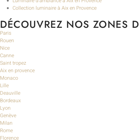
Luminaire d’ambiance à Aix en Provence
Collection luminaire à Aix en Provence
DÉCOUVREZ NOS ZONES D'
Paris
Rouen
Nice
Canne
Saint tropez
Aix en provence
Monaco
Lille
Deauville
Bordeaux
Lyon
Genève
Milan
Rome
Florence