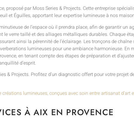
, proposé par Moss Series & Projects. Cette entreprise spécialis
il et Éguilles, apportant leur expertise lumineuse à nos maiso
minutieuse de l’espace où il prendra place, afin de garantir un 
t le verre taillé et des alliages métalliques durables. Chaque ét
surant ainsi la pérennité de l’éclairage. Les tronçons de chaîne s
es reverberations lumineuses pour une ambiance harmonieuse. En 
en Provence, en tenant compte des étapes de préparation et d’ajus
nquillité d’esprit.
es & Projects. Profitez d’un diagnostic offert pour votre projet de
e créations lumineuses, conçues avec soin entre artisanat d’art e
ICES À AIX EN PROVENCE