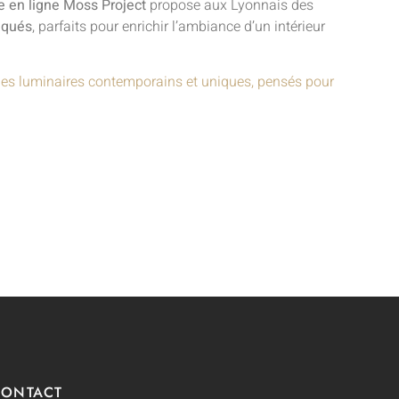
e en ligne Moss Project
propose aux Lyonnais des
iqués
, parfaits pour enrichir l’ambiance d’un intérieur
des luminaires contemporains et uniques, pensés pour
CONTACT