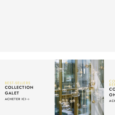
CO
BEST-SELLERS
RÉ
COLLECTION
CO
GALET
O
ACHETER ICI
AC