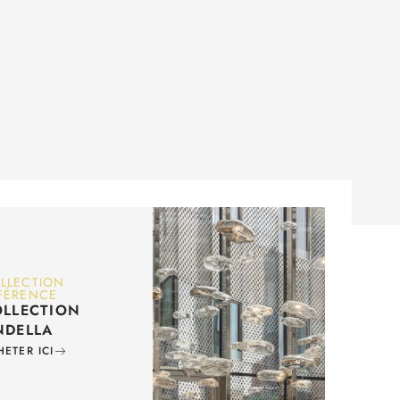
LLECTION
FÉRENCE
LLECTION
NDELLA
HETER ICI