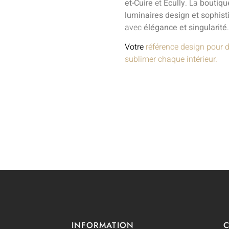
et-Cuire
et
Écully
. La
boutiqu
luminaires design et sophist
avec
élégance et singularité
.
Votre
référence design pour 
sublimer chaque intérieur.
INFORMATION